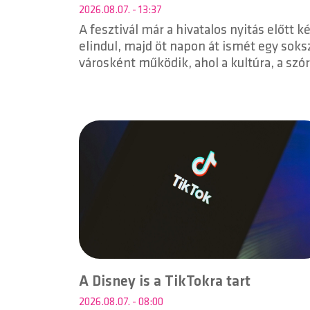
2026.08.07. - 13:37
A fesztivál már a hivatalos nyitás előtt 
elindul, majd öt napon át ismét egy soks
városként működik, ahol a kultúra, a szó
élmények egyaránt főszerepet kapnak.
A Disney is a TikTokra tart
2026.08.07. - 08:00