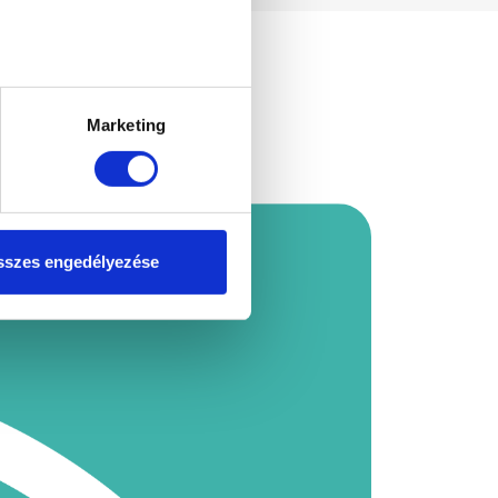
ellenőrzésével
észletek pontban
. Bármikor
Marketing
tosításához, valamint
einkkel megosztjuk az Ön
l, amelyeket Ön adott meg
szes engedélyezése