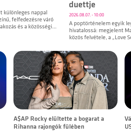
duettje
két különleges nappal
2026.08.07. - 10:00
zínű, felfedezésre váró
A poptörténelem egyik le
rakozás és a közösségi
hivatalossá: megjelent M
közös felvétele, a „Love S
A$AP Rocky elültette a bogarat a
Vá
Rihanna rajongók fülében
US