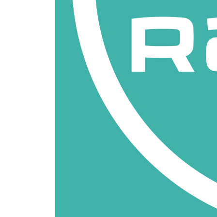
WORLD IS MINE Radio Show
Regán Lili