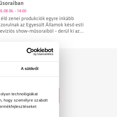
űsoraiban
6.08.06. - 14:00
 élő zenei produkciók egyre inkább
szorulnak az Egyesült Államok késő esti
levíziós show-műsoraiból – derül ki az
sociated Press (elemzéséből.
A sütikről
Cooky Weekend
 olyan technológiákat
én, hogy személyre szabott
termékfejlesztéseket