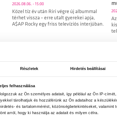
m
2026.08.06. - 15:00
Közel tíz év után Riri végre új albummal
202
térhet vissza – erre utalt gyerekei apja,
Az
A$AP Rocky egy friss televíziós interjúban.
ki
te
As
ket
be
Részletek
Hirdetés beállításai
eljes felhasználása
how
DISCO*S HIT
Rádió 1 Live Mix
dolgozzuk az Ön személyes adatait, így például az Ön IP-címét,
lyekkel tárolhatjuk és hozzáférünk az Ön adataihoz a készülék
 hirdetés- és tartalommérést, közönségbetekintéseket, valamint 
t arról, hogy ki használja az adatait és milyen célra.