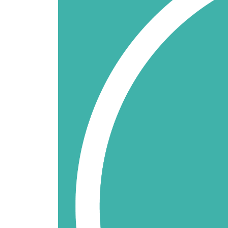
jelentőségű a tartalomgyártók támogatá
A Disney a bejelentéssel egy időben
pénzügyi eredményeiről is beszámolt. A
vállalat közlése szerint a 2026-os pénzüg
év harmadik negyedévében 25,2 milliárd
dolláros árbevételt ért el, szemben az eg
évvel korábbi 23,7 milliárd dollárral.