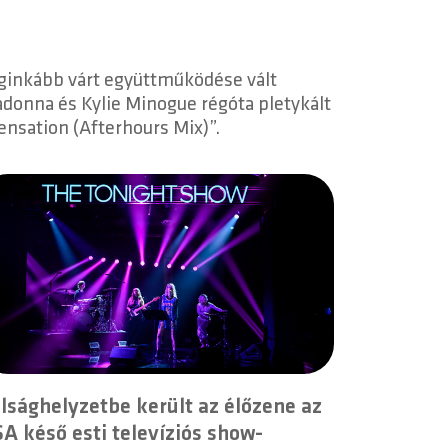
ginkább várt együttműködése vált
adonna és Kylie Minogue régóta pletykált
ensation (Afterhours Mix)”.
lsághelyzetbe került az élőzene az
A késő esti televíziós show-