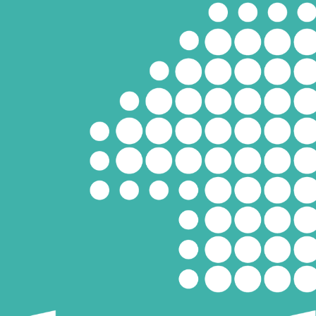
sa.
yi
y