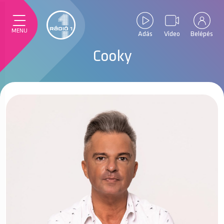
MENU
Adás
Video
Belépés
Cooky