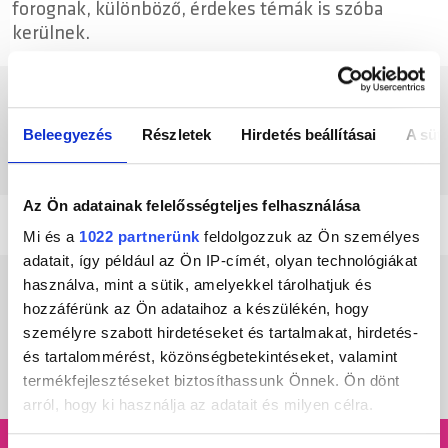
forognak, különböző, érdekes témák is szóba
kerülnek.
COOKY KÖZÖSSÉGI FELÜLETEI
Beleegyezés
Részletek
Hirdetés beállításai
A süti
Az Ön adatainak felelősségteljes felhasználása
Mi és a
1022 partnerünk
feldolgozzuk az Ön személyes
adatait, így például az Ön IP-címét, olyan technológiákat
használva, mint a sütik, amelyekkel tárolhatjuk és
hozzáférünk az Ön adataihoz a készülékén, hogy
Mixek
Hírek
személyre szabott hirdetéseket és tartalmakat, hirdetés-
és tartalommérést, közönségbetekintéseket, valamint
termékfejlesztéseket biztosíthassunk Önnek. Ön dönt
arról, hogy ki használja az adatait és milyen célra.