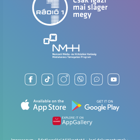
Cooky Weekend
Várunk mindenkit az Allianz Jégpályák
Cooky 2026-07-12 17:59
Éjszakáján!
Elstartolt a 2025-ös Rádió 1 DJ Szavazás