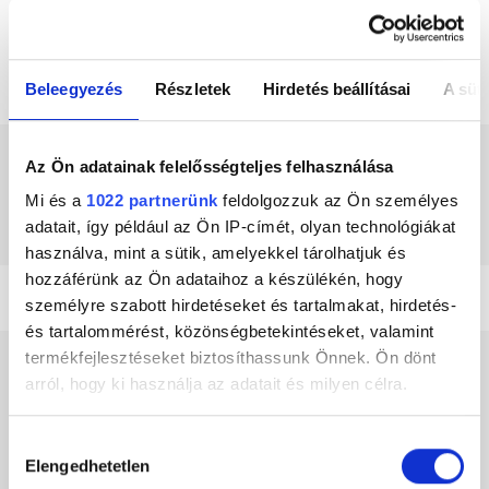
lehet. Adás alatt folyamatosan fogadja a
telefonhívásokat, de elérhető a Rádió 1
Facebookon, Instagramon és Tiktokon is, és mindig
hoz egy érdekes beszédtémát.
Beleegyezés
Részletek
Hirdetés beállításai
A süti
GYÖRKE ATTILA KÖZÖSSÉGI FELÜLETEI
Az Ön adatainak felelősségteljes felhasználása
Mi és a
1022 partnerünk
feldolgozzuk az Ön személyes
adatait, így például az Ön IP-címét, olyan technológiákat
használva, mint a sütik, amelyekkel tárolhatjuk és
hozzáférünk az Ön adataihoz a készülékén, hogy
személyre szabott hirdetéseket és tartalmakat, hirdetés-
és tartalommérést, közönségbetekintéseket, valamint
termékfejlesztéseket biztosíthassunk Önnek. Ön dönt
arról, hogy ki használja az adatait és milyen célra.
Hírek
Ha engedélyezi, a következőt is meg szeretnénk tenni:
Hozzájárulás
Elengedhetetlen
Információgyűjtés az Ön földrajzi
kiválasztása