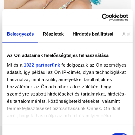
Beleegyezés
Részletek
Hirdetés beállításai
A süti
Az Ön adatainak felelősségteljes felhasználása
csütörtök 21:00 – 23:00
Mi és a
1022 partnerünk
feldolgozzuk az Ön személyes
adatait, így például az Ön IP-címét, olyan technológiákat
használva, mint a sütik, amelyekkel tárolhatjuk és
Regán Lili bebizonyította, hogy a kemény munka
hozzáférünk az Ön adataihoz a készülékén, hogy
kifizetődő – gyerekkora óta a zene határozza meg
személyre szabott hirdetéseket és tartalmakat, hirdetés-
az életét, így nem meglepő, hogy mára már az új
és tartalommérést, közönségbetekintéseket, valamint
generáció elsőszámú női lemezlovasa lett. A Rádió 1
termékfejlesztéseket biztosíthassunk Önnek. Ön dönt
DJ Szavazás győztese 2022-ben, 2023-ban és 2024-
arról, hogy ki használja az adatait és milyen célra.
ben!
Ha engedélyezi, a következőt is meg szeretnénk tenni:
Hozzájárulás