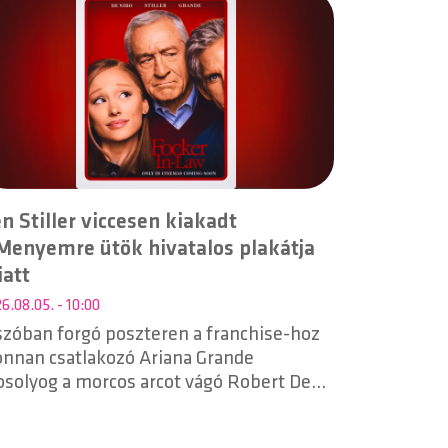
n Stiller viccesen kiakadt
Menyemre ütök hivatalos plakátja
att
6.08.05. - 10:00
szóban forgó poszteren a franchise-hoz
onnan csatlakozó Ariana Grande
solyog a morcos arcot vágó Robert De
ro mellett, miközben Stiller karaktere,
eg Focker szinte teljesen kiszorulva,