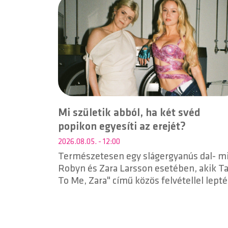
Mi születik abból, ha két svéd
popikon egyesíti az erejét?
2026.08.05. - 12:00
Természetesen egy slágergyanús dal- m
Robyn és Zara Larsson esetében, akik Ta
To Me, Zara" című közös felvétellel lept
meg a rajongókat.