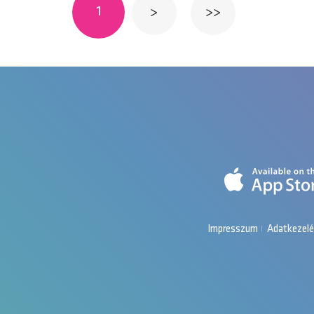
ol
1
>
>>
Impresszum
Adatkezelé