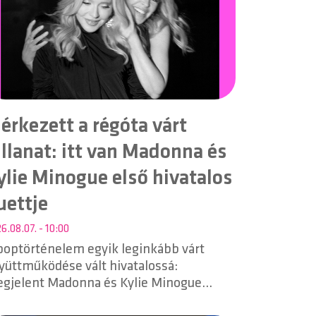
lérkezett a régóta várt
illanat: itt van Madonna és
ylie Minogue első hivatalos
uettje
6.08.07. - 10:00
poptörténelem egyik leginkább várt
yüttműködése vált hivatalossá:
gjelent Madonna és Kylie Minogue
góta pletykált közös felvétele, a „Love