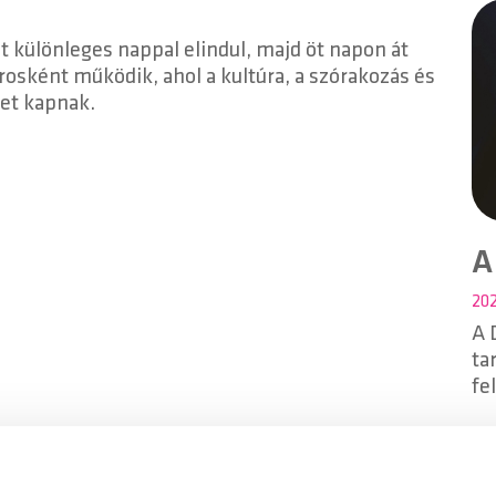
Se
két különleges nappal elindul, majd öt napon át
rosként működik, ahol a kultúra, a szórakozás és
et kapnak.
A
202
A 
ta
fe
je
am
pl
hi