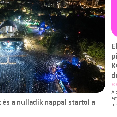
E
p
K
d
202
A 
eg
és a nulladik nappal startol a
me
ré