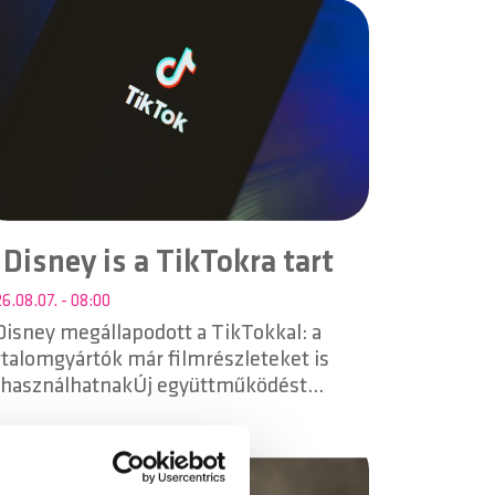
nsation (Afterhours Mix)”.
 Disney is a TikTokra tart
6.08.07. - 08:00
Disney megállapodott a TikTokkal: a
rtalomgyártók már filmrészleteket is
lhasználhatnakÚj együttműködést
lentett be a Disney és a TikTok,
elynek köszönhetően a közösségi
atform tartalomkészítői a jövőben
vatalosan is felhasználhatnak részleteket