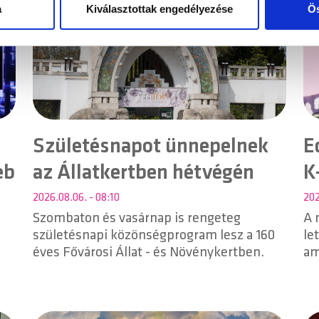
ke
zó adatait, akik kombinálhatják az adatokat más olyan adatokka
a
Kiválasztottak engedélyezése
Ös
vi
sznált más szolgáltatásokból gyűjtöttek.
st
ma
ké
sz
kö
ka
pr
Születésnapot ünnepelnek
E
kö
eb
az Állatkertben hétvégén
K
já
né
2026.08.06. - 08:10
202
je
Szombaton és vasárnap is rengeteg
A 
A 
születésnapi közönségprogram lesz a 160
le
pé
éves Fővárosi Állat - és Növénykertben.
am
vá
Sh
év
do
év