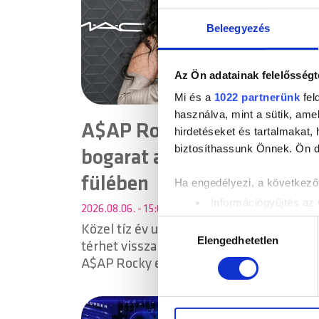
Beleegyezés
Az Ön adatainak felelősségt
Mi és a
1022 partnerünk
fel
használva, mint a sütik, ame
A$AP Rocky elültette a
hirdetéseket és tartalmakat,
biztosíthassunk Önnek. Ön dön
bogarat a Rihanna rajongó
fülében
Ha engedélyezi, a következőt
Információgyűjtés az 
2026.08.06. - 15:00
Az Ön készülékén bea
Hozzájárulás
Közel tíz év után Riri végre új albummal
Tudjon meg többet személyes 
Elengedhetetlen
kiválasztása
térhet vissza – erre utalt gyerekei apja,
módosíthatja vagy visszavonh
A$AP Rocky egy friss televíziós interjúb
Sütiket használunk a tartal
weboldalforgalmunk elemzésé