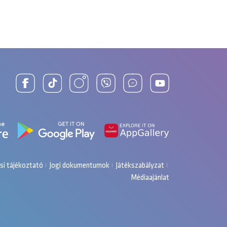
dalról próbál befurakodni a képbe.
si tájékoztató
Jogi dokumentumok
Játékszabályzat
Médiaajánlat