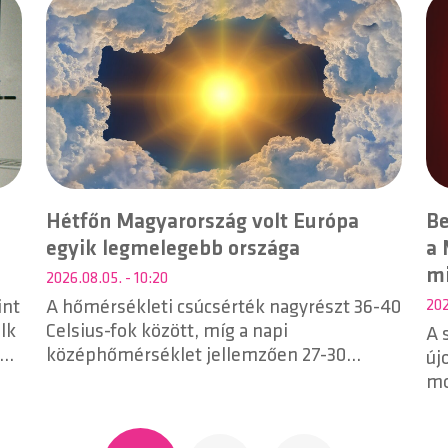
Hétfőn Magyarország volt Európa
Be
egyik legmelegebb országa
a 
mi
2026.08.05. - 10:20
int
A hőmérsékleti csúcsérték nagyrészt 36-40
202
lk
Celsius-fok között, míg a napi
A 
ék
középhőmérséklet jellemzően 27-30
új
Celsius-fok között alakult - derül ki a
mo
HungaroMet Zrt. Facebook posztjából.
Ni
Gr