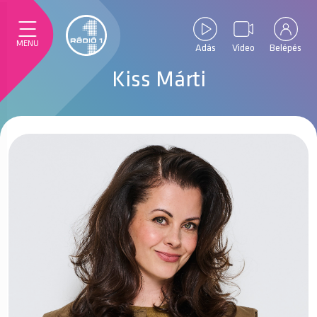
MENU
Adás
Video
Belépés
Kiss Márti