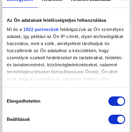
Az Ön adatainak felelősségteljes felhasználása
Mi és a
1022 partnerünk
feldolgozzuk az Ön személyes
adatait, így például az Ön IP-címét, olyan technológiákat
használva, mint a sütik, amelyekkel tárolhatjuk és
hozzáférünk az Ön adataihoz a készülékén, hogy
személyre szabott hirdetéseket és tartalmakat, hirdetés-
Hírek
és tartalommérést, közönségbetekintéseket, valamint
termékfejlesztéseket biztosíthassunk Önnek. Ön dönt
arról, hogy ki használja az adatait és milyen célra.
Ha engedélyezi, a következőt is meg szeretnénk tenni:
Hozzájárulás
Elengedhetetlen
Információgyűjtés az Ön földrajzi
kiválasztása
elhelyezkedéséről pár méteres pontossággal
Az Ön készülékén beazonosítása annak konkrét
Beállítások
tulajdonságainak (ujjlenyomat) aktív ellenőrzésével
Tudjon meg többet személyes adatainak feldolgozási