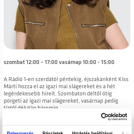
szombat 12:00 – 17:00 vasárnap 10:00 - 15:00
A Rádió 1-en szerdától péntekig, éjszakánként Kiss
Márti hozza el az igazi mai slágereket és a hét
legérdekesebb híreit. Szombaton déltől ötig
pörgeti az igazi mai slágereket, vasárnap pedig
tíztől délután háromig.
KISS MÁRTI KÖZÖSSÉGI FELÜLETEI
Beleegyezés
Részletek
Hirdetés beállításai
A süti