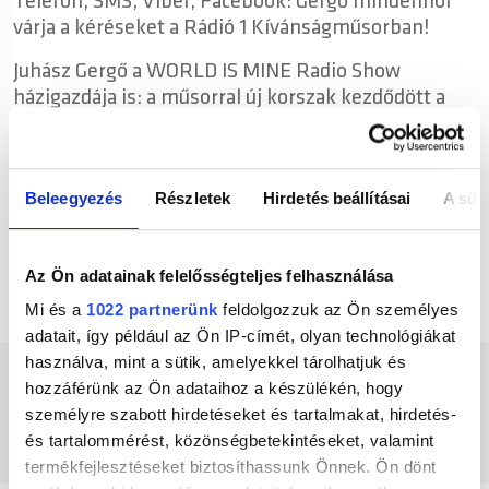
Telefon, SMS, Viber, Facebook: Gergő mindenhol
várja a kéréseket a Rádió 1 Kívánságműsorban!
Juhász Gergő a WORLD IS MINE Radio Show
házigazdája is: a műsorral új korszak kezdődött a
Rádió 1 életében. Magyarország vadonatúj
mixműsora a hét minden napján jelentkezik este 9
és éjfél között. A WORLD IS MINE Radio Show-ban
Beleegyezés
Részletek
Hirdetés beállításai
A süti
esténként Magyarország legjobb dj-i mixelnek,
valóban élőben, kamerák előtt. A műsort nemcsak
hallgatni, hanem nézni is lehet a Rádió 1 web-és
Az Ön adatainak felelősségteljes felhasználása
Facebook oldalán, valamint mobil applikáción
keresztül is.
Mi és a
1022 partnerünk
feldolgozzuk az Ön személyes
adatait, így például az Ön IP-címét, olyan technológiákat
használva, mint a sütik, amelyekkel tárolhatjuk és
RÁDIÓ 1 KÍVÁNSÁGMŰSOR KÖZÖSSÉGI FELÜLETEI
hozzáférünk az Ön adataihoz a készülékén, hogy
személyre szabott hirdetéseket és tartalmakat, hirdetés-
és tartalommérést, közönségbetekintéseket, valamint
termékfejlesztéseket biztosíthassunk Önnek. Ön dönt