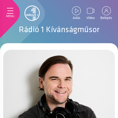
MENU
Adás
Video
Belépés
Rádió 1 Kívánságműsor