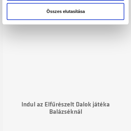
Ön által használt más szolgáltatásokból gyűjtöttek.
Jön a Nagy Kapura Rúgás játék
Összes elutasítása
Balázsékkal
Indul az Elfűrészelt Dalok játéka
Balázséknál