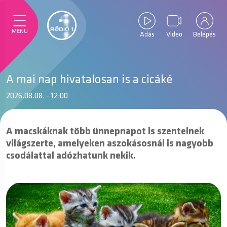
MENU
Adás
Video
Belépés
A mai nap hivatalosan is a cicáké
2026.08.08. - 12:00
A macskáknak több ünnepnapot is szentelnek
világszerte, amelyeken aszokásosnál is nagyobb
csodálattal adózhatunk nekik.