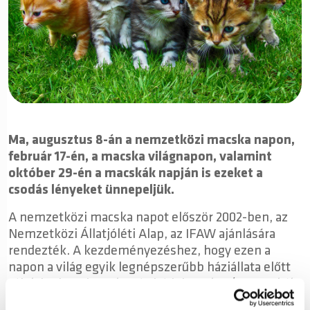
Ma, augusztus 8-án a nemzetközi macska napon,
február 17-én, a macska világnapon, valamint
október 29-én a macskák napján is ezeket a
csodás lényeket ünnepeljük.
A nemzetközi macska napot először 2002-ben, az
Nemzetközi Állatjóléti Alap, az IFAW ajánlására
rendezték. A kezdeményezéshez, hogy ezen a
napon a világ egyik legnépszerűbb háziállata előtt
rójuk le tiszteletünket és hódolatunkat ( a macskák
elvárják) több állatvédő szervezet is csatlakozott.