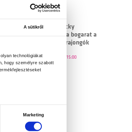
A$AP Rocky
A sütikről
elültette a bogarat a
Rihanna rajongók
fülében
 olyan technológiákat
2026.08.06. - 15:00
én, hogy személyre szabott
termékfejlesztéseket
ellenőrzésével
észletek pontban
. Bármikor
Marketing