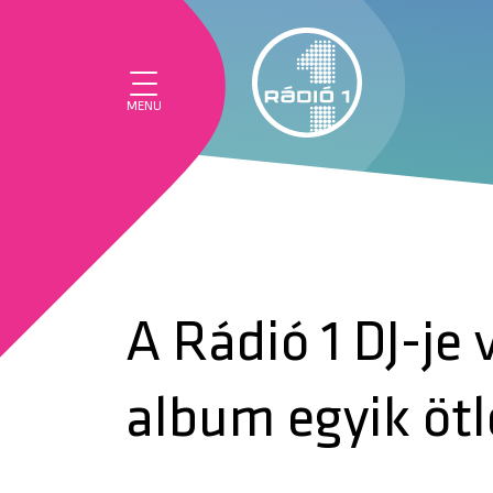
MENU
A Rádió 1 DJ-je v
album egyik öt