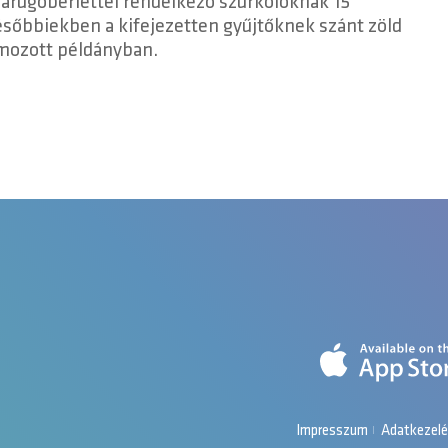
darúgóbérlettel rendelkező szurkolóknak 15
sőbbiekben a kifejezetten gyűjtőknek szánt zöld
ámozott példányban.
Impresszum
Adatkezelé