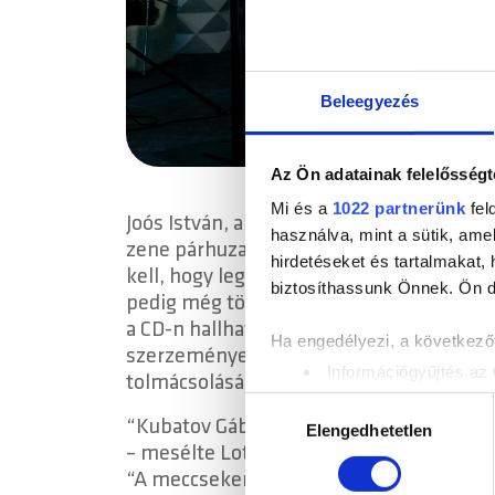
Beleegyezés
Az Ön adatainak felelősségt
Mi és a
1022 partnerünk
fel
Joós István, a lemezt kiadó Magneoton Mu
használva, mint a sütik, ame
zene párhuzamait ecsetelte, kiemelve: a 
hirdetéseket és tartalmakat,
kell, hogy legyen, mindkét területen ór
biztosíthassunk Önnek. Ön dön
pedig még több, hogy a csúcson maradjon 
a CD-n hallható 14 dal különböző stílusú
Ha engedélyezi, a következőt
szerzemények és átdolgozások is az “or
Információgyűjtés az 
tolmácsolásában.
Az Ön készülékén bea
Hozzájárulás
“Kubatov Gábor elnök úrral két közös sze
Tudjon meg többet személyes 
Elengedhetetlen
kiválasztása
– mesélte Lotfi Begi lemezlovas és prod
módosíthatja vagy visszavonh
“A meccseken sokat beszélgettünk egy es