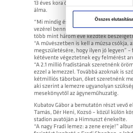
13 éves kora óta Fradi-drukker, és azzal
Sütiket használunk a tartal
álma.
weboldalforgalmunk elemzésé
weboldalhasználatra vonatko
Összes elutasítás
“Mi mindig és mindenben elsők akarunk le
számukra vagy az Ön által ha
vezérel bennünket” – hangsúlyozta Kuba
több mint három éve kezdtek beszélgetni
“A művészetben is kell a múzsa csókja, az 
megszületésére, hogy ilyen jó legyen” – f
kétévente végeztetnek egy felmérést arr
“A 2.1 millió fradistának szeretnénk örö
ezzel a lemezzel. Továbbá azoknak is szó
kétmilliós táborban, őket szeretnénk meg
aki szerint a lemezre ugyanolyan szükség
mesekönyvtől az ágyneműhuzatig.
Kubatov Gábor a bemutatón részt vevő el
Tamás, Dér Heni, Kozsó – közül külön kö
stadion avatóján a Himnuszt énekelte.
“A nagy Fradi lemez: a zene ereje!” al