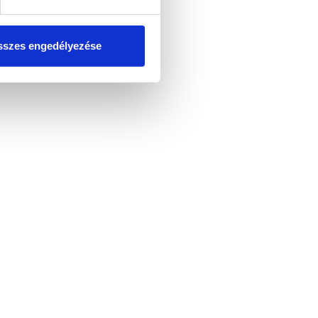
tosításához, valamint
einkkel megosztjuk az Ön
l, amelyeket Ön adott meg
szes engedélyezése