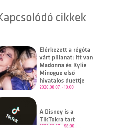
Kapcsolódó cikkek
Elérkezett a régóta
várt pillanat: itt van
Madonna és Kylie
Minogue első
hivatalos duettje
2026.08.07. - 10:00
A Disney is a
TikTokra tart
2026.08.07. - 08:00