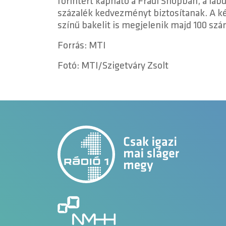
forintért kapható a Fradi Shopban, a lab
százalék kedvezményt biztosítanak. A ké
színű bakelit is megjelenik majd 100 sz
Forrás: MTI
Fotó: MTI/Szigetváry Zsolt