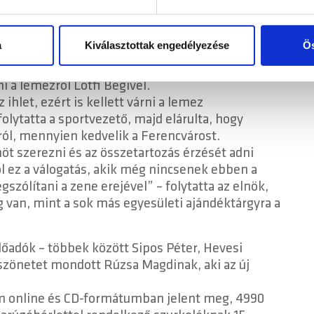
, hogy a lemez producere lehetett, megvalósult egy
mak és hirdetések személyre szabásához, közösségi funkciók biz
hez. Ezenkívül közösségi média-, hirdető- és elemező partner
zó adatait, akik kombinálhatják az adatokat más olyan adatokka
a
Kiválasztottak engedélyezése
Ös
nni, amikor lemezt adunk ki, akkor is ez a cél
sznált más szolgáltatásokból gyűjtöttek.
tov Gábor, az FTC elnöke, majd emlékeztetett:
 a lemezről Lotfi Begivel.
ihlet, ezért is kellett várni a lemez
olytatta a sportvezető, majd elárulta, hogy
ól, mennyien kedvelik a Ferencvárost.
möt szerezni és az összetartozás érzését adni
l ez a válogatás, akik még nincsenek ebben a
szólítani a zene erejével” – folytatta az elnök,
 van, mint a sok más egyesületi ajándéktárgyra a
őadók – többek között Sipos Péter, Hevesi
szönetet mondott Rúzsa Magdinak, aki az új
bum online és CD-formátumban jelent meg, 4990