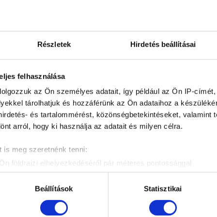
Részletek
Hirdetés beállításai
eljes felhasználása
dolgozzuk az Ön személyes adatait, így például az Ön IP-címét,
sic Group vezérigazgatója a labdarúgás és a
lyekkel tárolhatjuk és hozzáférünk az Ön adataihoz a készülék
focistának és a zenésznek is jó ritmusérzéke
 hirdetés- és tartalommérést, közönségbetekintéseket, valamint 
iási munka szükséges a siker eléréséhez, ahhoz
t arról, hogy ki használja az adatait és milyen célra.
valaki. A zenei szakember arról is beszélt, hogy
, mégis egységes hangulatot képvisel. Vannak új
 is meg szeretnénk tenni:
szág legnépszerűbb előadóinak”
Ön földrajzi elhelyezkedéséről pár méteres pontossággal
zonosítása annak konkrét tulajdonságainak (ujjlenyomat) aktív 
nvedélyünk van: az egyik a Fradi, a másik a zene”
adatainak feldolgozási módjairól és adja meg preferenciáit a
R
Beállítások
Statisztikai
ucer a mű megszületésének ötletéről.
atja a Sütinyilatkozathoz való hozzájárulását.
etleges Fradi-lemezről” – mondta, és elárulta: