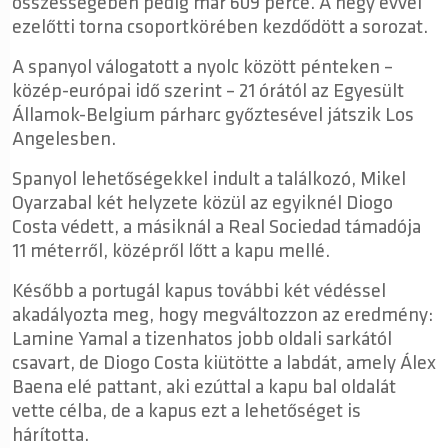
összességében pedig már 609 perce. A négy évvel
ezelőtti torna csoportkörében kezdődött a sorozat.
A spanyol válogatott a nyolc között pénteken –
közép-európai idő szerint – 21 órától az Egyesült
Államok-Belgium párharc győztesével játszik Los
Angelesben.
Spanyol lehetőségekkel indult a találkozó, Mikel
Oyarzabal két helyzete közül az egyiknél Diogo
Costa védett, a másiknál a Real Sociedad támadója
11 méterről, középről lőtt a kapu mellé.
Később a portugál kapus további két védéssel
akadályozta meg, hogy megváltozzon az eredmény:
Lamine Yamal a tizenhatos jobb oldali sarkától
csavart, de Diogo Costa kiütötte a labdát, amely Álex
Baena elé pattant, aki ezúttal a kapu bal oldalát
vette célba, de a kapus ezt a lehetőséget is
hárította.