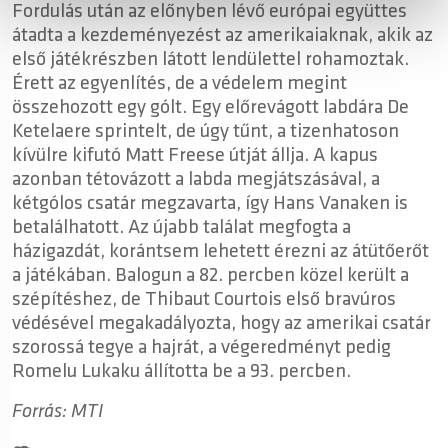
Fordulás után az előnyben lévő európai együttes
átadta a kezdeményezést az amerikaiaknak, akik az
első játékrészben látott lendülettel rohamoztak.
Érett az egyenlítés, de a védelem megint
összehozott egy gólt. Egy előrevágott labdára De
Ketelaere sprintelt, de úgy tűnt, a tizenhatoson
kívülre kifutó Matt Freese útját állja. A kapus
azonban tétovázott a labda megjátszásával, a
kétgólos csatár megzavarta, így Hans Vanaken is
betalálhatott. Az újabb találat megfogta a
házigazdát, korántsem lehetett érezni az átütőerőt
a játékában. Balogun a 82. percben közel került a
szépítéshez, de Thibaut Courtois első bravúros
védésével megakadályozta, hogy az amerikai csatár
szorossá tegye a hajrát, a végeredményt pedig
Romelu Lukaku állította be a 93. percben.
Forrás: MTI