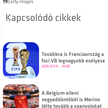
📷
Getty Images
Kapcsolódó cikkek
Továbbra is Franciaország a
foci VB legnagyobb esélyese
2026.07.14. - 10:00
A Belgium elleni
negyeddöntőből is Merino
lőtte tovább a spanyolokat