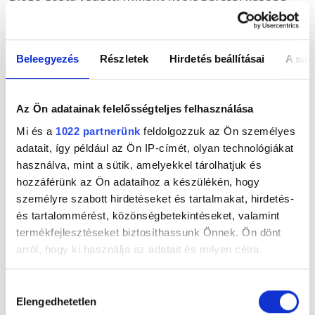
Yamal szabadrúgásánál is.
Visszaesett az iram, de a váratlan
tempóváltásokkal, gyorsításokkal nem fulladt
Beleegyezés
Részletek
Hirdetés beállításai
A süti
unalomba a találkozó.
A portugálok érezhetően elégedettek lettek volna a
döntetlennel és a hosszabbítással, de a 91. percben
Az Ön adatainak felelősségteljes felhasználása
Mikel Merino góljával a spanyolok megnyerték a
Mi és a
1022 partnerünk
feldolgozzuk az Ön személyes
mérkőzést.
adatait, így például az Ön IP-címét, olyan technológiákat
használva, mint a sütik, amelyekkel tárolhatjuk és
A belga válogatott 4-1-re legyőzte a
hozzáférünk az Ön adataihoz a készülékén, hogy
társházigazda Egyesült Államok csapatát
személyre szabott hirdetéseket és tartalmakat, hirdetés-
Az amerikaiak sorozatban negyedik
és tartalommérést, közönségbetekintéseket, valamint
világbajnokságukon jutottak el a nyolcaddöntőig, de
termékfejlesztéseket biztosíthassunk Önnek. Ön dönt
a 2002-es torna óta képtelenek továbblépni.
arról, hogy ki használja az adatait és milyen célra.
A belga válogatott a nyolc között pénteken – közép-
Ha engedélyezi, a következőt is meg szeretnénk tenni:
Hozzájárulás
európai idő szerint – 21 órától a spanyolokkal játszik
Elengedhetetlen
Információgyűjtés az Ön földrajzi
kiválasztása
Los Angelesben.