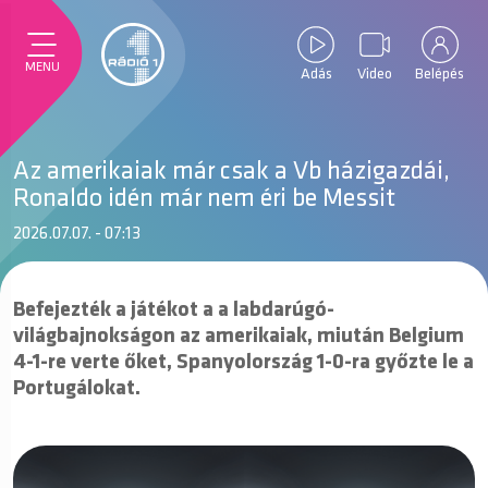
MENU
Adás
Video
Belépés
Az amerikaiak már csak a Vb házigazdái,
Ronaldo idén már nem éri be Messit
2026.07.07. - 07:13
Befejezték a játékot a a labdarúgó-
világbajnokságon az amerikaiak, miután Belgium
4-1-re verte őket, Spanyolország 1-0-ra győzte le a
Portugálokat.