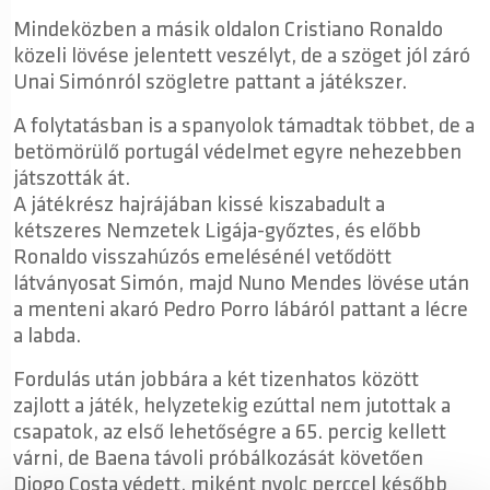
Mindeközben a másik oldalon Cristiano Ronaldo
közeli lövése jelentett veszélyt, de a szöget jól záró
Unai Simónról szögletre pattant a játékszer.
A folytatásban is a spanyolok támadtak többet, de a
betömörülő portugál védelmet egyre nehezebben
játszották át.
A játékrész hajrájában kissé kiszabadult a
kétszeres Nemzetek Ligája-győztes, és előbb
Ronaldo visszahúzós emelésénél vetődött
látványosat Simón, majd Nuno Mendes lövése után
a menteni akaró Pedro Porro lábáról pattant a lécre
a labda.
Fordulás után jobbára a két tizenhatos között
zajlott a játék, helyzetekig ezúttal nem jutottak a
csapatok, az első lehetőségre a 65. percig kellett
várni, de Baena távoli próbálkozását követően
Diogo Costa védett, miként nyolc perccel később