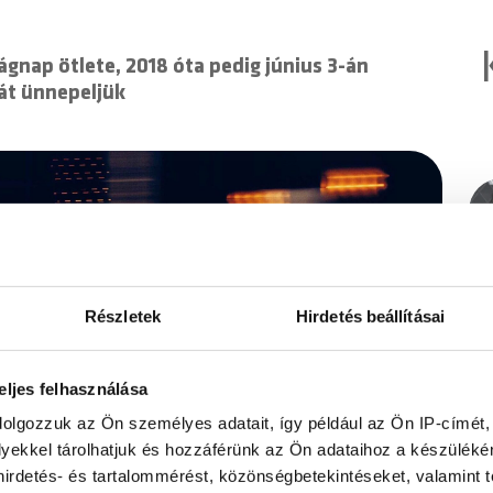
ágnap ötlete, 2018 óta pedig június 3-án
ját ünnepeljük
Részletek
Hirdetés beállításai
eljes felhasználása
dolgozzuk az Ön személyes adatait, így például az Ön IP-címét,
lyekkel tárolhatjuk és hozzáférünk az Ön adataihoz a készülék
 hirdetés- és tartalommérést, közönségbetekintéseket, valamint 