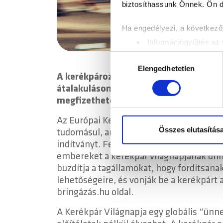
biztosíthassunk Önnek. Ön dön
Ha engedélyezi, a következőt
Információgyűjtés az 
Az Ön készülékén bea
Hozzájárulás
Tudjon meg többet személyes 
Elengedhetetlen
kiválasztása
A kerékpározás, amely közel kétszáz éve
módosíthatja vagy visszavonh
átalakuláson ment át az évszézadok sor
megfizethető, megbízható, környezetba
Sütiket használunk a tartal
weboldalforgalmunk elemzésé
Az Európai Kerékpárosok Szövetsége és 
weboldalhasználatra vonatko
Összes elutasítás
tudomásul, amikor az ENSZ Közgyűlésé 19
számukra vagy az Ön által ha
indítványt. Felkérték az összes tagálla
embereket a kerékpár világnapjának ünne
buzdítja a tagállamokat, hogy fordítsana
lehetőségeire, és vonják be a kerékpárt a
bringázás.hu oldal.
A Kerékpár Világnapja egy globális “ünne