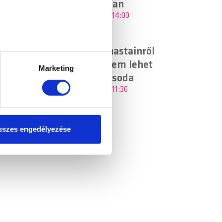
műsoraiban
2026.08.06. - 14:00
Jessica Chastainről
ellenőrzésével
már azt sem lehet
észletek pontban
. Bármikor
Marketing
tudni, kicsoda
2026.08.06. - 11:36
tosításához, valamint
einkkel megosztjuk az Ön
l, amelyeket Ön adott meg
szes engedélyezése