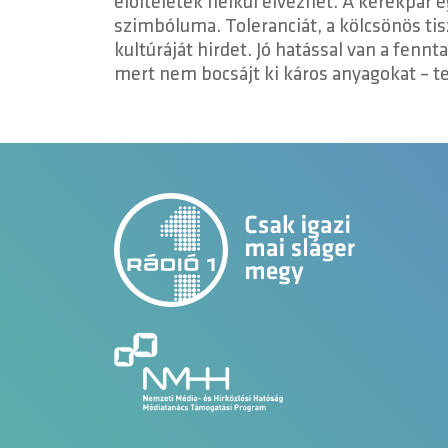
előítéletek nélkül élvezhet. A kerékpár 
szimbóluma. Toleranciát, a kölcsönös tis
kultúráját hirdet. Jó hatással van a fenn
mert nem bocsájt ki káros anyagokat – t