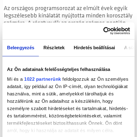
Az országos programsorozat az elmúlt évek egyik
legszélesebb kínálatát nyújtotta minden korosztály
számára. A résztvevők az ország számos pontján
próbálhattak ki kötetlenebb, élményalapú
mozgásformákat is, de a klasszikus sportágak, mint
a futás, aerobic, jégkorong, kerékpározás vagy a
Beleegyezés
Részletek
Hirdetés beállításai
A süti
karate is megjelentek a lehetőségek között.
A kiemelt esemény a Magyar Testnevelési és
Az Ön adatainak felelősségteljes felhasználása
Sporttudományi Egyetemen múlt szombaton
rendezett egész estés program volt, a látogatók itt
Mi és a
1022 partnerünk
feldolgozzuk az Ön személyes
is számos sportágat próbálhattak ki, miközben az
adatait, így például az Ön IP-címét, olyan technológiákat
együtt gondolkodás is teret kapott szakmai
használva, mint a sütik, amelyekkel tárolhatjuk és
kerekasztalbeszélgetések során.
hozzáférünk az Ön adataihoz a készülékén, hogy
személyre szabott hirdetéseket és tartalmakat, hirdetés-
A szervezők célja, hogy az Európai Sporthét ne
és tartalommérést, közönségbetekintéseket, valamint
csupán egy eseménysorozat legyen, hanem
termékfejlesztéseket biztosíthassunk Önnek. Ön dönt
életmódváltásra inspiráló közösségi élmény, amely
arról, hogy ki használja az adatait és milyen célra.
segít mindenkinek megtalálni a saját örömteli