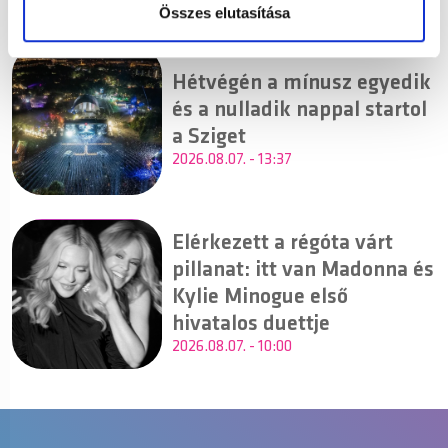
Összes elutasítása
Hétvégén a mínusz egyedik
és a nulladik nappal startol
a Sziget
2026.08.07. - 13:37
Elérkezett a régóta várt
pillanat: itt van Madonna és
Kylie Minogue első
hivatalos duettje
2026.08.07. - 10:00