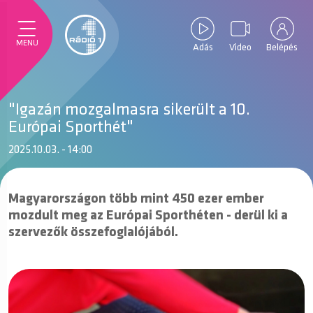
MENU
Adás
Video
Belépés
"Igazán mozgalmasra sikerült a 10.
Európai Sporthét"
2025.10.03. - 14:00
Magyarországon több mint 450 ezer ember
mozdult meg az Európai Sporthéten - derül ki a
szervezők összefoglalójából.