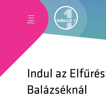
MENU
Indul az Elfűrés
Balázséknál