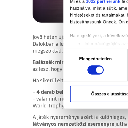
Mi és a
1022 partnerünk
fel
használva, mint a sütik, ame
hirdetéseket és tartalmakat,
biztosíthassunk Önnek. Ön dön
Ha engedélyezi, a következőt
Jövő héten újabb izgalmas játék érkezik 
Információgyűjtés az 
Dalokban a legismertebb igazi mai sláge
Az Ön készülékén bea
megszoktad.
Hozzájárulás
Tudjon meg többet személyes 
Elengedhetetlen
kiválasztása
B
alázsék minden reggel „kifűrészelnek”
módosíthatja vagy visszavonh
az lesz, hogy felismerjék, melyik dal és
Sütiket használunk a tartal
Ha sikerül eltalálnod a dal címét és az e
weboldalforgalmunk elemzésé
–
4 darab belépőjegy
a STIHL TIMBERSP
weboldalhasználatra vonatko
Összes elutasítás
– valamint megnyerheted a
STIHL akkum
számukra vagy az Ön által ha
World Trophy támogatásával!
A játék nyereménye azért is különleges,
látványos nemzetközi eseményre
jutha