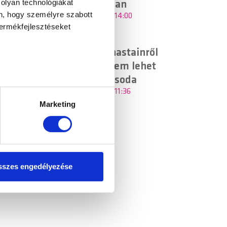
 olyan technológiákat
műsoraiban
én, hogy személyre szabott
2026.08.06. - 14:00
termékfejlesztéseket
Jessica Chastainről
már azt sem lehet
tudni, kicsoda
ellenőrzésével
2026.08.06. - 11:36
észletek pontban
. Bármikor
Marketing
tosításához, valamint
einkkel megosztjuk az Ön
l, amelyeket Ön adott meg
szes engedélyezése