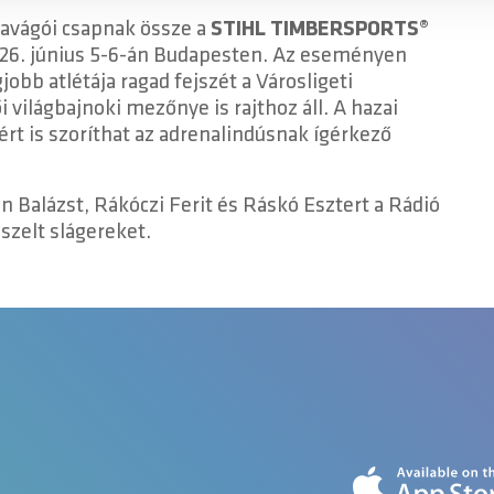
favágói csapnak össze a
STIHL TIMBERSPORTS®
6. június 5-6-án Budapesten. Az eseményen
jobb atlétája ragad fejszét a Városligeti
i világbajnoki mezőnye is rajthoz áll. A hazai
rt is szoríthat az adrenalindúsnak ígérkező
 Balázst, Rákóczi Ferit és Ráskó Esztert a Rádió
észelt slágereket.