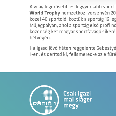
A világ legerősebb és leggyorsabb sport
World Trophy
nemzetközi versenyén 202
közel 40 sportoló, köztük a sportág 16 leg
Műjégpályán, ahol a sportág első profi nő
közönség két magyar sportfavágó sikeréé
hétvégén.
Hallgasd jövő héten reggelente Sebestyén
1-en, és derítsd ki, felismered-e az elfűr