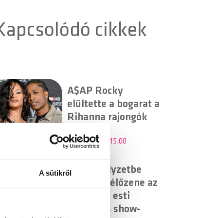
Kapcsolódó cikkek
A$AP Rocky
elültette a bogarat a
Rihanna rajongók
fülében
2026.08.06. - 15:00
Válsághelyzetbe
A sütikről
került az élőzene az
USA késő esti
televíziós show-