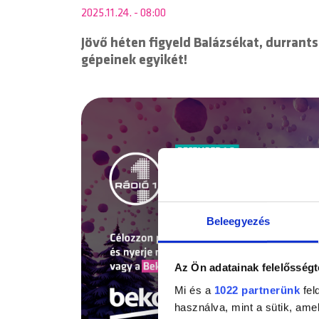
2025.11.24. - 08:00
Jövő héten figyeld Balázsékat, durrants
gépeinek egyikét!
Beleegyezés
Az Ön adatainak felelősségt
Mi és a
1022 partnerünk
fel
használva, mint a sütik, ame