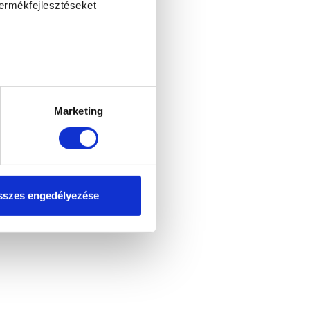
termékfejlesztéseket
ellenőrzésével
észletek pontban
. Bármikor
Marketing
tosításához, valamint
einkkel megosztjuk az Ön
l, amelyeket Ön adott meg
szes engedélyezése