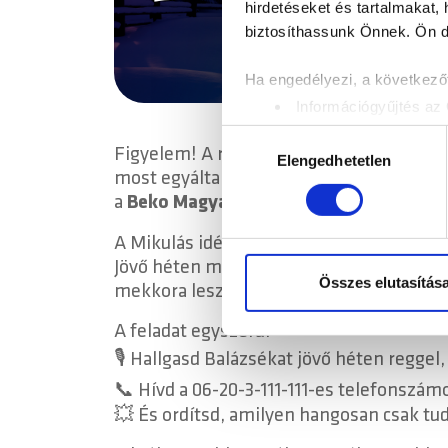
hirdetéseket és tartalmakat,
biztosíthassunk Önnek. Ön dön
Ha engedélyezi, a következőt
Információgyűjtés az 
Az Ön készülékén bea
Hozzájárulás
Figyelem! A rádiózás nagyágyúi megszere
Tudjon meg többet személyes 
Elengedhetetlen
kiválasztása
most egyáltalán nem félnek használni. Jö
módosíthatja vagy visszavonh
a
Beko Magyarország támogatásával
– 
Sütiket használunk a tartal
A Mikulás idén nemcsak csokit hoz – ha
weboldalforgalmunk elemzésé
Jövő héten minden reggel Balázsék játéka
weboldalhasználatra vonatko
Összes elutasítás
mekkora lesz a durranás.
számukra vagy az Ön által ha
A feladat egyszerű:
🎙️ Hallgasd Balázsékat jövő héten reggel,
📞 Hívd a 06-20-3-111-111-es telefonszámo
💥 És ordítsd, amilyen hangosan csak tu