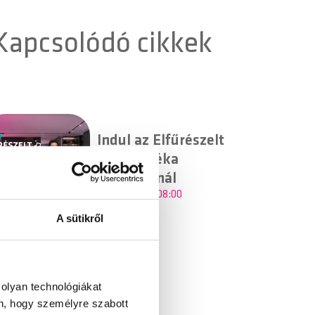
Kapcsolódó cikkek
Indul az Elfűrészelt
Dalok játéka
Balázséknál
2026.05.18. - 08:00
A sütikről
 olyan technológiákat
én, hogy személyre szabott