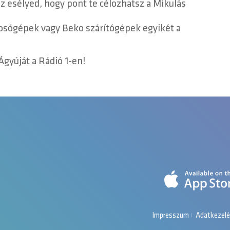
z esélyed, hogy pont te célozhatsz a Mikulás
osógépek vagy Beko szárítógépek egyikét a
Ágyúját a Rádió 1-en!
Impresszum
Adatkezelé