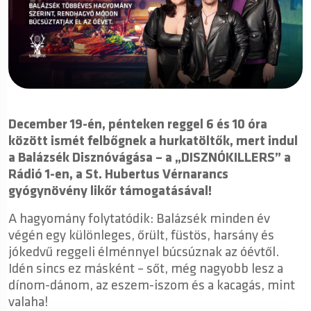
December 19-én, pénteken reggel 6 és 10 óra
között ismét felbőgnek a hurkatöltők, mert indul
a Balázsék Disznóvágása – a „DISZNÓKILLERS” a
Rádió 1-en, a St. Hubertus Vérnarancs
gyógynövény likőr támogatásával!
A hagyomány folytatódik: Balázsék minden év
végén egy különleges, őrült, füstös, harsány és
jókedvű reggeli élménnyel búcsúznak az óévtől.
Idén sincs ez másként – sőt, még nagyobb lesz a
dínom-dánom, az eszem-iszom és a kacagás, mint
valaha!