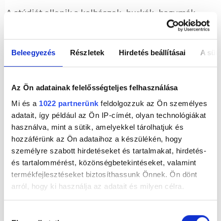
A stúdiót ellepik a kolbászok, hurkák, hagymák,
üstök, füstök és persze az elmaradhatatlan jókedv.
És hogy a hangulat garantált legyen, Balázsék mellé
társul a
St. Hubertus Vérnarancs gyógynövény
Beleegyezés
Részletek
Hirdetés beállításai
A süti
likőr
, amely méltó támogatója az év utolsó nagy
reggeli őrületének.
Az Ön adatainak felelősségteljes felhasználása
A Disznóvágás hivatalos támogatója a St. Hubertus
Mi és a
1022 partnerünk
feldolgozzuk az Ön személyes
Vérnarancs gyógynövény likőr
adatait, így például az Ön IP-címét, olyan technológiákat
Új taggal bővült a klasszikus magyar
használva, mint a sütik, amelyekkel tárolhatjuk és
gyógynövénylikőr család: a St. Hubertus Vérnarancs
hozzáférünk az Ön adataihoz a készülékén, hogy
is tradicionális és titkos recept alapján készül,
személyre szabott hirdetéseket és tartalmakat, hirdetés-
természetes anyagok felhasználásával. Az ital
és tartalommérést, közönségbetekintéseket, valamint
alapját adó gyógy- és fűszernövényeket a
termékfejlesztéseket biztosíthassunk Önnek. Ön dönt
vérnarancs teszi frissítővé, a narancshéjkivonat szép
arról, hogy ki használja az adatait és milyen célra.
összhangot teremt a klasszikus és a modern ízvilág
között. Fogyasztását shotként, jégre töltve vagy
Ha engedélyezi, a következőt is meg szeretnénk tenni:
Hozzájárulás
tonikkal ajánljuk!