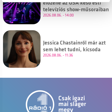
élőzene az USA késő esti
televíziós show-műsoraiban
2026.08.06. - 14:00
Jessica Chastainről már azt
sem lehet tudni, kicsoda
2026.08.06. - 11:36