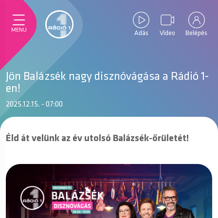
MENU
Adás
Video
Belépés
Jön Balázsék nagy disznóvágása a Rádió 1-
en!
2025.12.15. - 07:00
Éld át velünk az év utolsó Balázsék-őrületét!