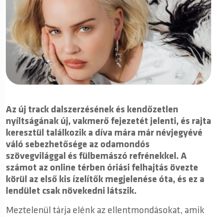
Az új track dalszerzésének és kendőzetlen
nyíltságának új, vakmerő fejezetét jelenti, és rajta
keresztül találkozik a díva mára már névjegyévé
váló sebezhetősége az odamondós
szövegvilággal és fülbemászó refrénekkel. A
számot az online térben óriási felhajtás övezte
körül az első kis ízelítők megjelenése óta, és ez a
lendület csak növekedni látszik.
Meztelenül tárja elénk az ellentmondásokat, amik