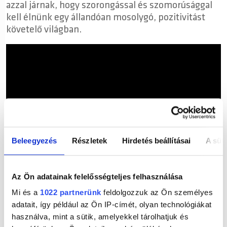
azzal járnak, hogy szorongással és szomorúsággal
kell élnünk egy állandóan mosolygó, pozitivitást
követelő világban.
Beleegyezés
Részletek
Hirdetés beállításai
A süti
Az Ön adatainak felelősségteljes felhasználása
„Egy dal azoknak, akik mélyen vannak érzelmileg!
Remélem, egy kicsit kevésbé érzitek magatokat
Mi és a
1022 partnerünk
feldolgozzuk az Ön személyes
majd egyedül, mikor ezt hallgatjátok. És
adatait, így például az Ön IP-címét, olyan technológiákat
remélhetőleg talán egy kis mosolyt is csal az
használva, mint a sütik, amelyekkel tárolhatjuk és