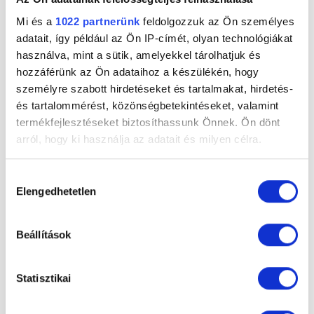
szinten több mint 100 milliós Spotify
meghallgatással büszkélkedhet.
Mi és a
1022 partnerünk
feldolgozzuk az Ön személyes
adatait, így például az Ön IP-címét, olyan technológiákat
használva, mint a sütik, amelyekkel tárolhatjuk és
hozzáférünk az Ön adataihoz a készülékén, hogy
személyre szabott hirdetéseket és tartalmakat, hirdetés-
és tartalommérést, közönségbetekintéseket, valamint
termékfejlesztéseket biztosíthassunk Önnek. Ön dönt
arról, hogy ki használja az adatait és milyen célra.
Ha engedélyezi, a következőt is meg szeretnénk tenni:
Hozzájárulás
Elengedhetetlen
Információgyűjtés az Ön földrajzi
kiválasztása
elhelyezkedéséről pár méteres pontossággal
Ezután újabb slágerek következtek, hiszen 2023-
Az Ön készülékén beazonosítása annak konkrét
Beállítások
ban megjelentek a Feel Alive és az I Hope You End
tulajdonságainak (ujjlenyomat) aktív ellenőrzésével
Up Alone szerzemények, amelyek szintén
Tudjon meg többet személyes adatainak feldolgozási
hallgatottsági rekordokat döntöttek és több
Statisztikai
módjairól és adja meg preferenciáit a
Részletek
országban arany, illetve platina státuszig jutottak.
pontban
. Bármikor módosíthatja vagy visszavonhatja a
Még ebben az évben megjelent a not good at
Sütinyilatkozathoz való hozzájárulását.