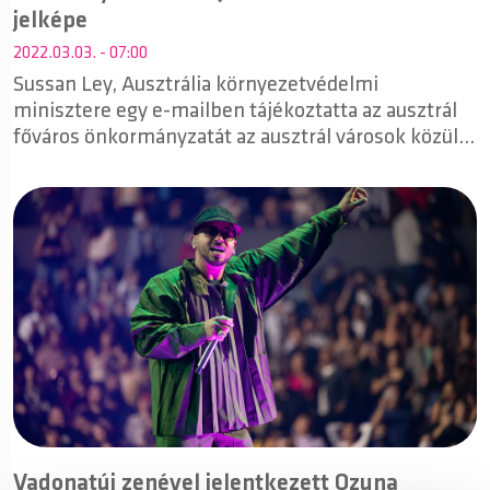
jelképe
2022.03.03. - 07:00
Sussan Ley, Ausztrália környezetvédelmi
minisztere egy e-mailben tájékoztatta az ausztrál
főváros önkormányzatát az ausztrál városok közül
csak a fővárosban, Canberrában élő szürke tollú
kakadufaj, a a sisakos kakadu veszélyeztetett
státuszának visszaállításáról - számolt be róla az
ausztrál ABC News.
Vadonatúj zenével jelentkezett Ozuna