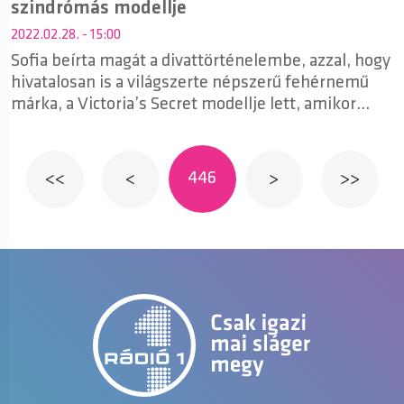
szindrómás modellje
2022.02.28. - 15:00
Sofia beírta magát a divattörténelembe, azzal, hogy
hivatalosan is a világszerte népszerű fehérnemű
márka, a Victoria’s Secret modellje lett, amikor
csatlakozott a legújabb kollekciójukat népszerűsítő
kampányukhoz.
446
<<
<
>
>>