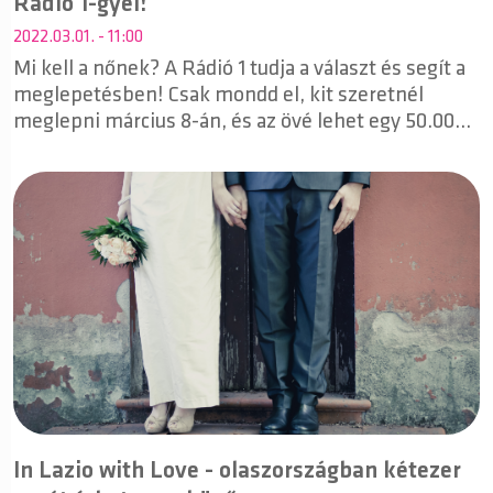
Rádió 1-gyel!
2022.03.01. - 11:00
Mi kell a nőnek? A Rádió 1 tudja a választ és segít a
meglepetésben! Csak mondd el, kit szeretnél
meglepni március 8-án, és az övé lehet egy 50.000
Ft értékű arany ékszer, valamint egy 20.000 Ft
értékű nőnapi édességcsomag.
In Lazio with Love - olaszországban kétezer