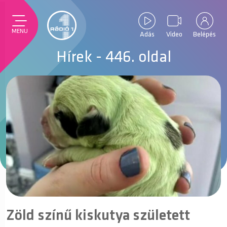
MENU
Adás
Video
Belépés
Hírek - 446. oldal
Zöld színű kiskutya született