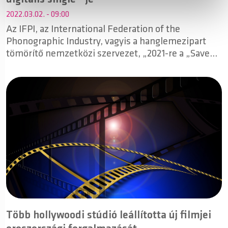
2022.03.02. - 09:00
Az IFPI, az International Federation of the
Phonographic Industry, vagyis a hanglemezipart
tömörítő nemzetközi szervezet, „2021-re a „Save
Your Tears” –nek ítélte a digitális single díjat. Ezzel
The Weeknd lett az első előadó, aki két egymást
követő évben is az IFIP listájának élén végzett -
2020 –ban a “Blinding Lights” lett az első.
Több hollywoodi stúdió leállította új filmjei