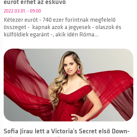
eurót érhet az esküvő
2022.03.01. - 09:00
Kétezer eurót - 740 ezer forintnak megfelelő
összeget - kapnak azok a jegyesek - olaszok és
külföldiek egaránt -, akik idén Róma
tartományában, Lazióban házsasodnak össze.
Sofia Jirau lett a Victoria's Secret első Down-