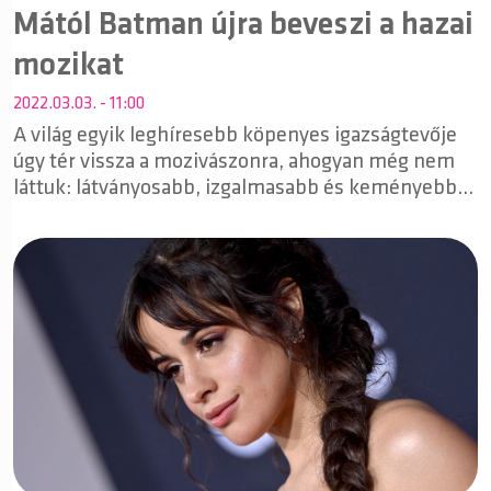
Mától Batman újra beveszi a hazai
mozikat
2022.03.03. - 11:00
A világ egyik leghíresebb köpenyes igazságtevője
úgy tér vissza a mozivászonra, ahogyan még nem
láttuk: látványosabb, izgalmasabb és keményebb,
mint valaha. Batman csütörtöktől a mozikban.