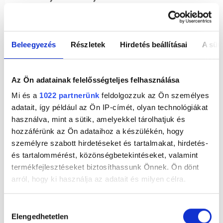
2022.03.02. - 15:00
Legutóbbi albumai, a hatszoros platinalemez
“ENOC“ és a négyszeres platinalemez „Nibiru“ után
Beleegyezés
Részletek
Hirdetés beállításai
A süti
a Puerto Rico-i zenész vadonatúj zenei anyaggal
tért vissza. Az új „Ozutochi“ címet viselő lemez
előfutára a „Depimada”, amelyhez már klip is
Az Ön adatainak felelősségteljes felhasználása
forgott.
Mi és a
1022 partnerünk
feldolgozzuk az Ön személyes
adatait, így például az Ön IP-címét, olyan technológiákat
használva, mint a sütik, amelyekkel tárolhatjuk és
hozzáférünk az Ön adataihoz a készülékén, hogy
személyre szabott hirdetéseket és tartalmakat, hirdetés-
és tartalommérést, közönségbetekintéseket, valamint
termékfejlesztéseket biztosíthassunk Önnek. Ön dönt
arról, hogy ki használja az adatait és milyen célra.
Ha engedélyezi, a következőt is meg szeretnénk tenni:
Hozzájárulás
Olivia Rodrigo filmen meséli el a Sour
Elengedhetetlen
Információgyűjtés az Ön földrajzi
kiválasztása
történetét