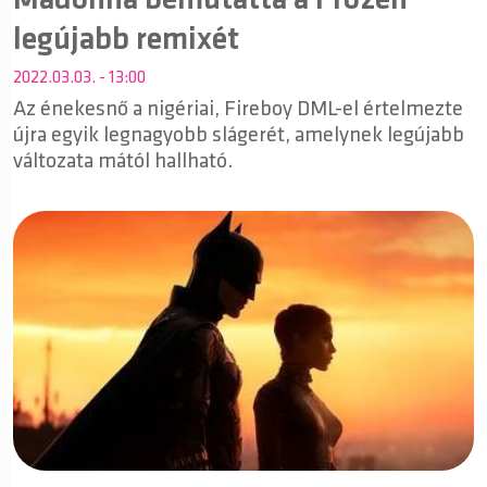
Madonna bemutatta a Frozen
legújabb remixét
2022.03.03. - 13:00
Az énekesnő a nigériai, Fireboy DML-el értelmezte
újra egyik legnagyobb slágerét, amelynek legújabb
változata mától hallható.