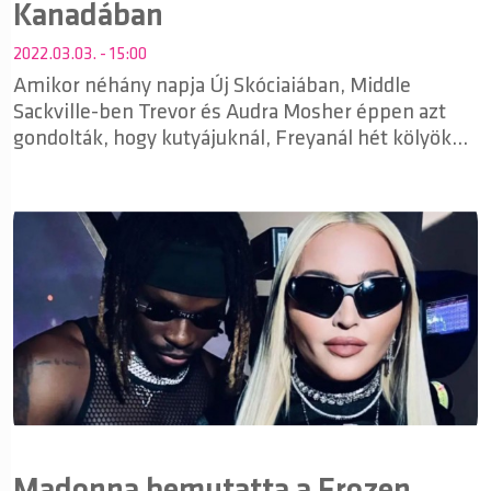
Kanadában
2022.03.03. - 15:00
Amikor néhány napja Új Skóciaiában, Middle
Sackville-ben Trevor és Audra Mosher éppen azt
gondolták, hogy kutyájuknál, Freyanál hét kölyök
világrajövetele után befejeződött az ellés,
meglepetésükre kedvencük még egy kiskutyának
adott életet – méghozzá egyáltalán nem
szokványos körülmények között.