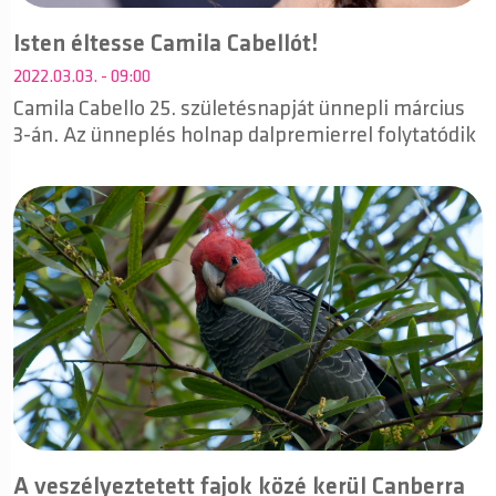
Isten éltesse Camila Cabellót!
2022.03.03. - 09:00
Camila Cabello 2​5​. születésnapját ​ünnepli március
3-án​.​ Az ünneplés holnap dalpremierrel folytatódik
A veszélyeztetett fajok közé kerül Canberra