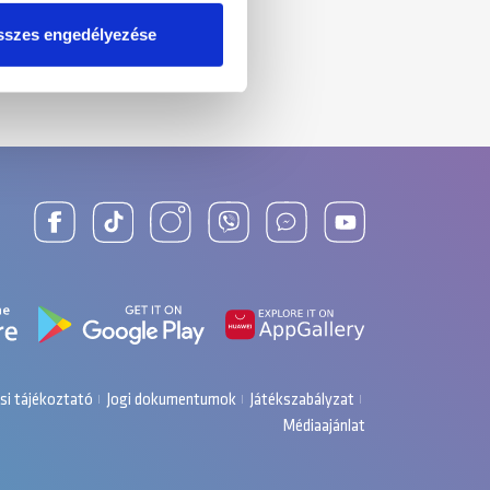
einkkel megosztjuk az Ön
l, amelyeket Ön adott meg
szes engedélyezése
si tájékoztató
Jogi dokumentumok
Játékszabályzat
Médiaajánlat