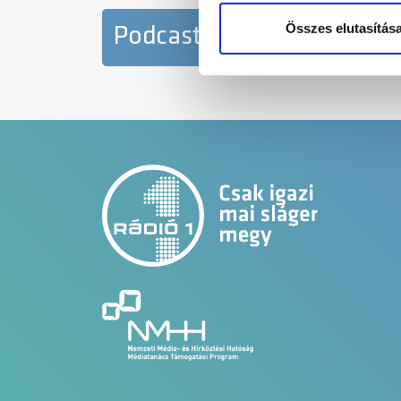
weboldalforgalmunk elemzésé
weboldalhasználatra vonatko
Összes elutasítás
Podcastok
Hírek
számukra vagy az Ön által ha