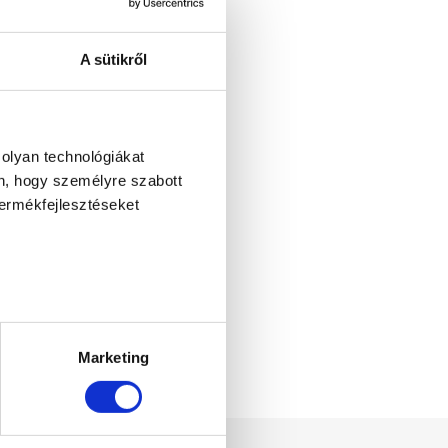
A sütikről
ELÜLETEI
 olyan technológiákat
én, hogy személyre szabott
termékfejlesztéseket
ellenőrzésével
észletek pontban
. Bármikor
Marketing
tosításához, valamint