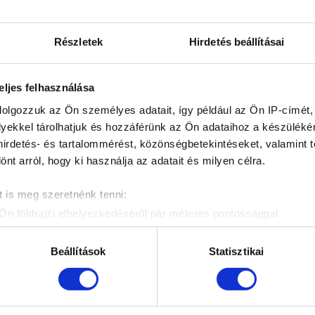
Részletek
Hirdetés beállításai
BALÁZSÉK KÖZÖSSÉGI F
eljes felhasználása
dolgozzuk az Ön személyes adatait, így például az Ön IP-címét,
lyekkel tárolhatjuk és hozzáférünk az Ön adataihoz a készülék
 hirdetés- és tartalommérést, közönségbetekintéseket, valamint 
t arról, hogy ki használja az adatait és milyen célra.
 is meg szeretnénk tenni:
Ön földrajzi elhelyezkedéséről pár méteres pontossággal
zonosítása annak konkrét tulajdonságainak (ujjlenyomat) aktív 
adatainak feldolgozási módjairól és adja meg preferenciáit a
R
Beállítások
Statisztikai
atja a Sütinyilatkozathoz való hozzájárulását.
mak és hirdetések személyre szabásához, közösségi funkciók biz