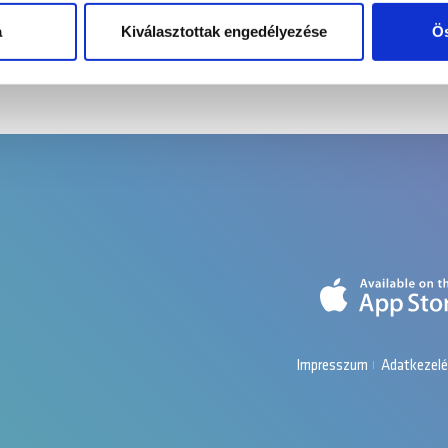
hez. Ezenkívül közösségi média-, hirdető- és elemező partner
zó adatait, akik kombinálhatják az adatokat más olyan adatokka
a
Kiválasztottak engedélyezése
Ös
sznált más szolgáltatásokból gyűjtöttek.
Impresszum
Adatkezelé