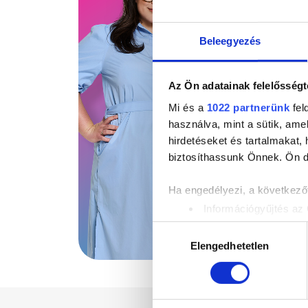
Beleegyezés
Az Ön adatainak felelősségt
Mi és a
1022 partnerünk
fel
használva, mint a sütik, ame
hirdetéseket és tartalmakat,
biztosíthassunk Önnek. Ön dön
Ha engedélyezi, a következőt
Információgyűjtés az 
Az Ön készülékén bea
Hozzájárulás
Tudjon meg többet személyes 
Elengedhetetlen
kiválasztása
módosíthatja vagy visszavonh
Sütiket használunk a tartal