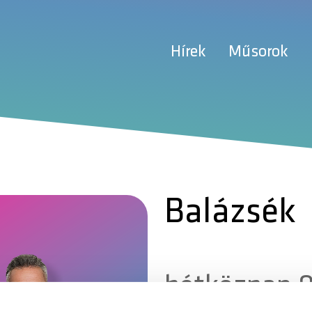
Hírek
Műsorok
Balázsék
hétköznap 0